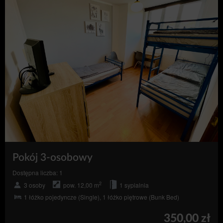
- obiekt realizujący usługę - PodGromadzyniem, ul. 29
Obiekt
Listopada 26, 38-700 Ustrzyki Dolne.
- osoby reprezentujące usługodawcę.
Administracja obiektu
POSTANOWIENIA OGÓLNE
Rodzaje i zakres usług świadczonych drogą
elektroniczną:
zawieranie umów najmu noclegu;
przesyłanie wiadomości e-mail, w których
Usługodawca potwierdza utworzenie rezerwacji
wraz z jej warunkami oraz terminem dokonania
płatności;
zasady dokonywania rejestracji i korzystania z
Konta w ramach Serwisu.
Korzystanie ze Serwisu możliwe jest pod warunkiem
Pokój 3-osobowy
spełniania przez system informatyczny, z którego
korzysta Gość następujących minimalnych wymagań
Dostępna liczba: 1
technicznych:
2
3 osoby
pow. 12,00 m
1 sypialnia
przeglądarki internetowe tj. Firefox, Chrome,
1 łóżko pojedyncze (Single), 1 łóżko piętrowe (Bunk Bed)
Internet Explorer w aktualnej wersji,
dowolny program do przeglądania plików w
350,00 zł
formacie PDF,