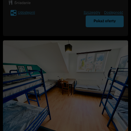
Śniadanie
W wypadku odmowy uwzględnienia reklamacji
Usługodawca jest obowiązany szczegółowo uzasadnić
Udostępnij
Szczegóły
Dostępność
na piśmie lub w formie elektronicznej przyczyny
odmowy.
Pokaż oferty
REGULAMIN POBYTU
Godziny zameldowania w obiekcie to 14:00 - 19:00
pierwszym dniu rezerwacji. Istnieje możliwość
zameldowania poza tymi godzinami po uprzednim
kontakcie i wyrażeniu zgody przez administrację obiektu.
Gość, który nie powiadomi usługodawcy i nie uzyska
potwierdzenia możliwości zameldowania w innych
godzinach może zostać nie zakwaterowany.
Godzina wymeldowania do 10:00 w ostatnim dniu
rezerwacji.
Zasady dotyczące przedpłaty i odwoływania rezerwacji
różnią się w zależności od rodzaju zakwaterowania.
Prosimy wprowadzić datę pobytu i sprawdzić warunki
rezerwacji wybranego pokoju.
Pobyt dzieci nie jest możliwy. W obiekcie nie są
dostępne łóżeczka dla dzieci oraz dodatkowe łóżka
(dostawki).
Minimalny wiek osoby meldującej się (Gościa) to 18 lat.