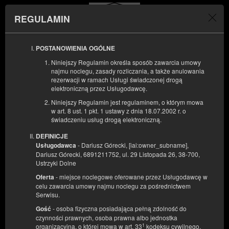
REGULAMIN
Menu
POSTANOWIENIA OGÓLNE
POCZĄTEK
KONIEC
Niniejszy Regulamin określa sposób zawarcia umowy
08
10
SIERPNIA
SIERPNIA
najmu noclegu, zasady rozliczania, a także anulowania
2026
2026
rezerwacji w ramach Usługi świadczonej drogą
elektroniczną przez Usługodawcę.
LICZBA OSÓB
Niniejszy Regulamin jest regulaminem, o którym mowa
2
FILTRY
w art. 8 ust. 1 pkt. 1 ustawy z dnia 18.07.2002 r. o
świadczeniu usług drogą elektroniczną.
DEFINICJE
- Dariusz Górecki, [iai:owner_subname],
Usługodawca
Dariusz Górecki, 6891211752, ul. 29 Listopada 26, 38-700,
Ustrzyki Dolne
- miejsce noclegowe oferowane przez Usługodawcę w
Oferta
celu zawarcia umowy najmu noclegu za pośrednictwem
Serwisu.
- osoba fizyczna posiadająca pełną zdolność do
Gość
czynności prawnych, osoba prawna albo jednostka
1
organizacyjna, o której mowa w art. 33
kodeksu cywilnego,