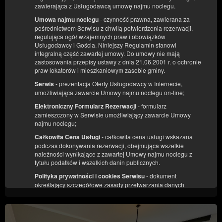
zawierająca z Usługodawcą umowę najmu noclegu.
- czynność prawna, zawierana za
Umowa najmu noclegu
pośrednictwem Serwisu z chwilą potwierdzenia rezerwacji,
regulująca ogół wzajemnych praw i obowiązków
Usługodawcy i Gościa. Niniejszy Regulamin stanowi
integralną część zawartej umowy. Do umowy nie mają
zastosowania przepisy ustawy z dnia 21.06.2001 r. o ochronie
praw lokatorów i mieszkaniowym zasobie gminy.
Wynajem skutera 125ccm Bieszczady
- prezentacja Oferty Usługodawcy w Internecie,
Serwis
umożliwiająca zawarcie Umowy najmu noclegu on-line;
Dostępna liczba: 1
- formularz
Elektroniczny Formularz Rezerwacji
zamieszczony w Serwisie umożliwiający zawarcie Umowy
440,00 zł
najmu noclegu;
2 osoby / 2 noce
- całkowita cena usługi wskazana
Całkowita Cena Usługi
podczas dokonywania rezerwacji, obejmująca wszelkie
należności wynikające z zawartej Umowy najmu noclegu z
Udostępnij
Szczegóły
Dostępność
tytułu podatków i wszelkich danin publicznych.
Pokaż oferty
- dokument
Polityka prywatności i cookies Serwisu
określający szczegółowe zasady przetwarzania danych
osobowych oraz stosowania cookies. Polityka prywatności i
cookies stanowi Załącznik nr 1 do Regulaminu i jest dostępna
na stronie
https://client9863.idobooking.com/book-
now/index.php?module=cookies&displayOnToplayer=true
.