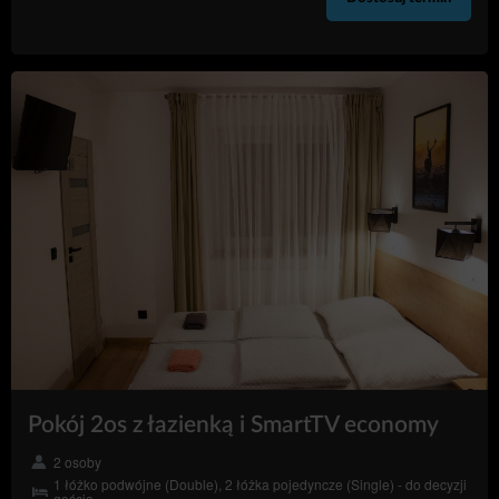
Pokój 2os z łazienką i SmartTV economy
2 osoby
1 łóżko podwójne (Double), 2 łóżka pojedyncze (Single) - do decyzji
gościa