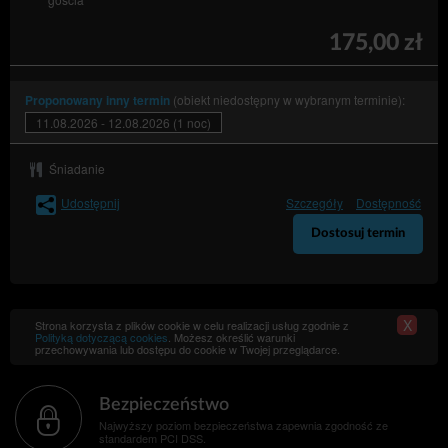
175,00 zł
(obiekt niedostępny w wybranym terminie):
Proponowany inny termin
11.08.2026 - 12.08.2026 (1 noc)
Śniadanie
Udostępnij
Szczegóły
Dostępność
Dostosuj termin
X
Strona korzysta z plików cookie w celu realizacji usług zgodnie z
Polityką dotyczącą cookies
. Możesz określić warunki
przechowywania lub dostępu do cookie w Twojej przeglądarce.
Bezpieczeństwo
Najwyższy poziom bezpieczeństwa zapewnia zgodność ze
standardem PCI DSS.