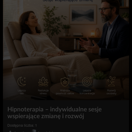
z Obsługą.
Dane kontaktowe dostępne są w zakładce
„Kontakt”, w górnej części kalendarza rezerwacji
oraz w e-mailach.
Umowa podlega prawu polskiemu.
Klient oświadcza, że został poinformowany o treści
art. 38 pkt. 12 ustawy z dnia 30 maja 2014 r. o
prawach konsumenta, zgodnie z którym w
przypadku umów o świadczenie usług w zakresie
zakwaterowania, innych niż do celów
mieszkalnych, konsumentowi nie przysługuje
przewidziane w art. 27 tej ustawy prawo do
odstąpienia od umowa zawartej na odległość.
Zamknij
Hipnoterapia – indywidualne sesje
wspierające zmianę i rozwój
Dostępna liczba: 1